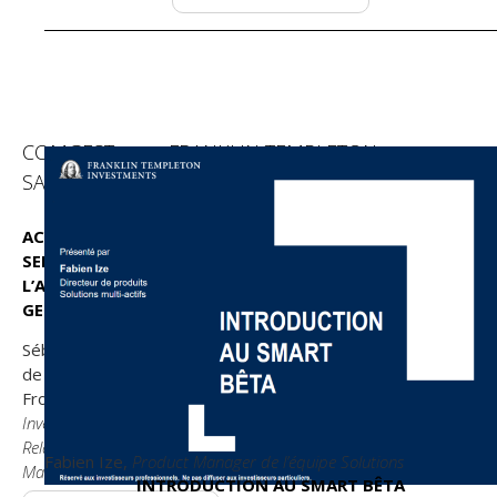
COMGEST
FRANKLIN TEMPLETON
SA
ACTIONS
SELON
L’ALLOCATION
GEOFRAPHIQUE
Sébastien
de
Frouville,
Investor
Relation
Fabien Ize,
Product Manager de l’équipe Solutions
Manager
INTRODUCTION AU SMART BÊTA