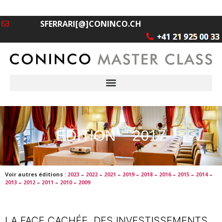
SFERRARI[@]CONINCO.CH
ÉDITION 2017
Voir autres éditions :
2023
–
2022
–
2021
–
2019
–
2018
–
2016
–
2015
–
2014
–
2013
–
2012
–
2011
–
2010
–
2009
LA FACE CACHÉE DES INVESTISSEMENTS