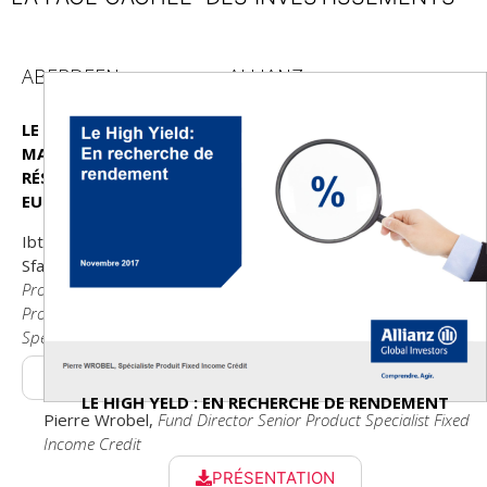
ABERDEEN
ALLIANZ
LE
MARCHÉ
RÉSIDENTIEL
EUROPÉEN
Ibtissem
Sfaxi,
Property
Product
Specialist
PRÉSENTATION
LE HIGH YELD : EN RECHERCHE DE RENDEMENT
Pierre Wrobel,
Fund Director Senior Product Specialist Fixed
Income Credit
PRÉSENTATION