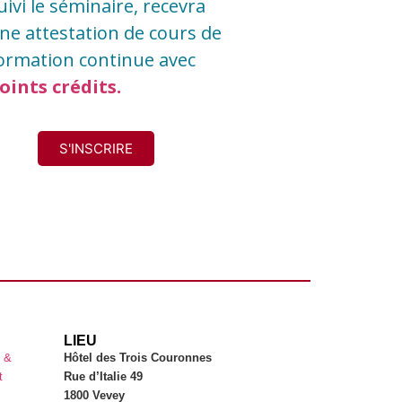
uivi le séminaire, recevra
complexe pour les
ne attestation de cours de
caisses de pensions. La
ormation continue avec
méthode utilisée pour
cette rencontre est à la
oints crédits
.
fois globale et intimiste,
ceci engage débats et
échanges d'idées, mais
S'INSCRIRE
également des contacts
de proximité.
LIEU
s &
Hôtel des Trois Couronnes
t
Rue d’Italie 49
1800 Vevey