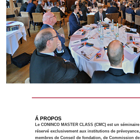
gustative sont à la
hauteur de la
manifestation. Force et
de constater que
l'alphabet grec est
devenu d'une telle
simplicité, que je me
surprends à l'utiliser en
toutes circonstances.
Á PROPOS
Le CONINCO MASTER CLASS (CMC) est un séminaire did
réservé exclusivement aux institutions de prévoyance,
membres de Conseil de fondation, de Commission de 