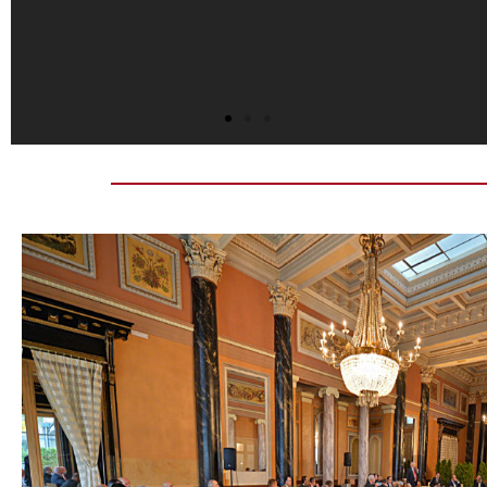
C'est désormais la
marque de fabrique de ce
rendez-vous du mois de
novembre. Le cadre
d'une beauté rare et la
finesse de la partie