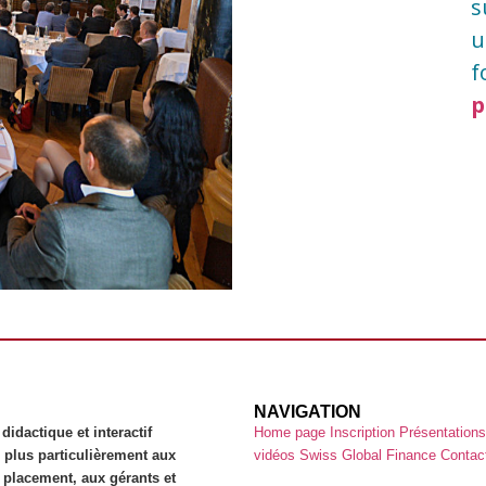
d'investir est devenue
s
indispensable. La formule
u
didactique et interactive
f
du CMC me permet donc
d'acquérir une partie de
p
la formation qui nous est
demandé.
NAVIGATION
actique et interactif
Home page
Inscription
Présentation
 plus particulièrement aux
vidéos
Swiss Global Finance
Contac
placement, aux gérants et