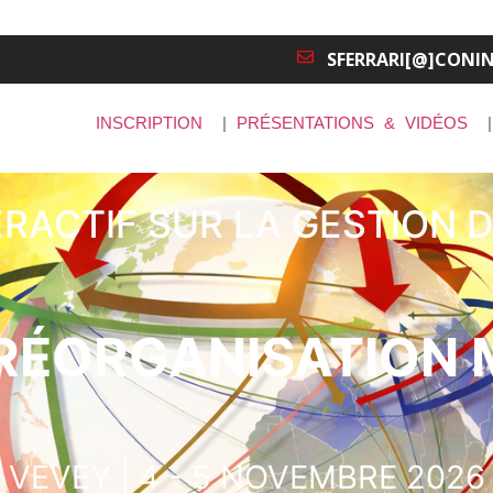
SFERRARI[@]CONI
INSCRIPTION
|
PRÉSENTATIONS & VIDÉOS
ERACTIF SUR LA GESTION 
A RÉORGANISATION 
VEVEY | 4 - 5 NOVEMBRE 2026