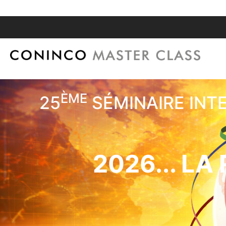
ÈME
25
SÉMINAIRE INT
2026... L