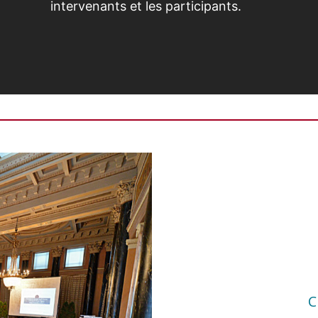
intervenants et les participants.
En tant que membre du
Conseil de fondation de
ma caisse de pension, la
compréhension des
produits financiers où il
C
nous est proposé